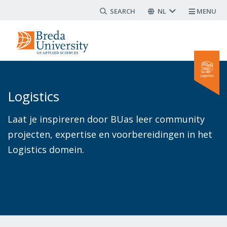
Search form
Overslaan
NL
MENU
en
naar
de
inhoud
gaan
Logistics
Laat je inspireren door BUas leer community
projecten, expertise en voorbereidingen in het
Logistics domein.