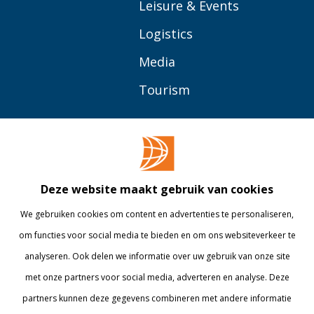
Leisure & Events
Logistics
Media
Tourism
OVER BUAS
MEER
Opleidingen
Contact
Bedrijven
Library
Deze website maakt gebruik van cookies
Onderzoek
Webshop
We gebruiken cookies om content en advertenties te personaliseren,
om functies voor social media te bieden en om ons websiteverkeer te
Alumni
Internationaal
analyseren. Ook delen we informatie over uw gebruik van onze site
Werken bij
met onze partners voor social media, adverteren en analyse. Deze
partners kunnen deze gegevens combineren met andere informatie
BLIJF OP DE HOOGTE