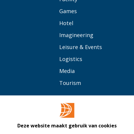
Games
Hotel
Imagineering
Leisure & Events
Logistics
Media
Tourism
OVER BUAS
MEER
Opleidingen
Contact
Bedrijven
Library
Deze website maakt gebruik van cookies